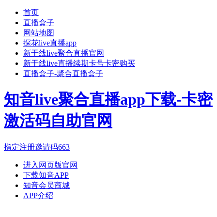
首页
直播盒子
网站地图
探花live直播app
新干线live聚合直播官网
新干线live直播续期卡号卡密购买
直播盒子-聚合直播盒子
知音live聚合直播app下载-卡密
激活码自助官网
指定注册邀请码663
进入网页版官网
下载知音APP
知音会员商城
APP介绍